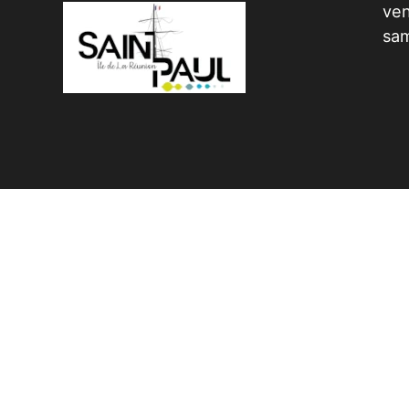
ven
sam