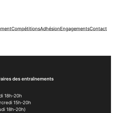
ement
Compétitions
Adhésion
Engagements
Contact
aires des entraînements
di 18h-20h
credi 15h-20h
udi 18h-20h)